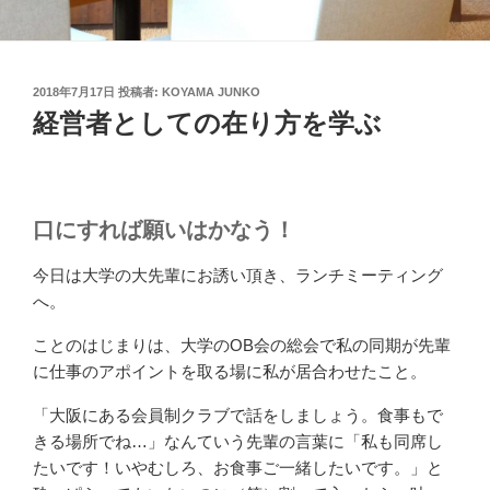
投
2018年7月17日
投稿者:
KOYAMA JUNKO
稿
経営者としての在り方を学ぶ
日:
口にすれば願いはかなう！
今日は大学の大先輩にお誘い頂き、ランチミーティング
へ。
ことのはじまりは、大学のOB会の総会で私の同期が先輩
に仕事のアポイントを取る場に私が居合わせたこと。
「大阪にある会員制クラブで話をしましょう。食事もで
きる場所でね…」なんていう先輩の言葉に「私も同席し
たいです！いやむしろ、お食事ご一緒したいです。」と