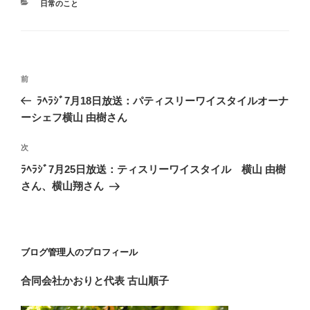
カ
日常のこと
テ
ゴ
リ
ー
投
前
前
稿
の
ﾗﾍﾗｼﾞ7月18日放送：パティスリーワイスタイルオーナ
ナ
投
ーシェフ横山 由樹さん
ビ
稿
ゲ
次
次
の
ー
ﾗﾍﾗｼﾞ7月25日放送：ティスリーワイスタイル 横山 由樹
投
シ
さん、横山翔さん
稿
ョ
ン
ブログ管理人のプロフィール
合同会社かおりと
代表 古山順子