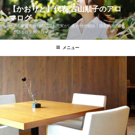
コ
【かおりと】代表 古山順子のアロ
ン
マログ
テ
ン
仕事も家庭も自分の時間も充実がしあわせの秘訣！国産精油のプ
ツ
ロが語る日常のアロマ。
へ
ス
メニュー
キ
ッ
プ