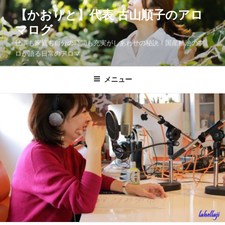
コ
【かおりと】代表 古山順子のアロ
ン
マログ
テ
ン
仕事も家庭も自分の時間も充実がしあわせの秘訣！国産精油のプ
ツ
ロが語る日常のアロマ。
へ
ス
メニュー
キ
ッ
プ