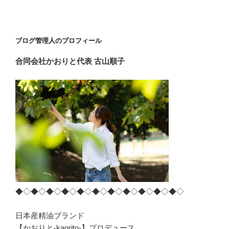
稿
シ
ョ
ン
ブログ管理人のプロフィール
合同会社かおりと
代表 古山順子
◆◇◆◇◆◇◆◇◆◇◆◇◆◇◆◇◆◇◆◇◆◇
日本産精油ブランド
【かおりと-kaorito-】プロデュース