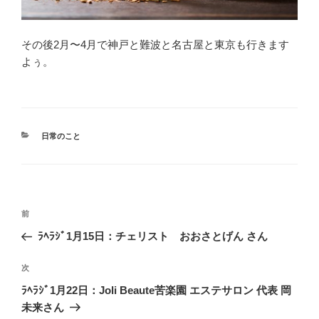
その後2月〜4月で神戸と難波と名古屋と東京も行きます
よぅ。
カ
日常のこと
テ
ゴ
リ
ー
投
前
前
稿
の
ﾗﾍﾗｼﾞ1月15日：チェリスト おおさとげん さん
ナ
投
ビ
稿
次
次
ゲ
の
ﾗﾍﾗｼﾞ1月22日：Joli Beaute苦楽園 エステサロン 代表 岡
投
ー
未来さん