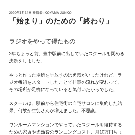
投
2020年1月14日
投稿者:
KOYAMA JUNKO
稿
「始まり」のための「終わり」
日:
ラジオをやって得たもの
2年ちょっと前、豊中駅前に出していたスクールを閉める
決断をしました。
やっと作った場所を手放すのは勇気がいったけれど、ラ
ジオ番組をスタートしたことで仕事の流れが変わって、
その場所が足枷になっていると気付いたからでした。
スクールは、駅前から住宅街の自宅サロンに集約した結
果、何故か生徒さんが増えました。不思議。
ワンルームマンションでやっていたスクールを維持する
ための家賃や光熱費のランニングコスト、月10万円ちょ