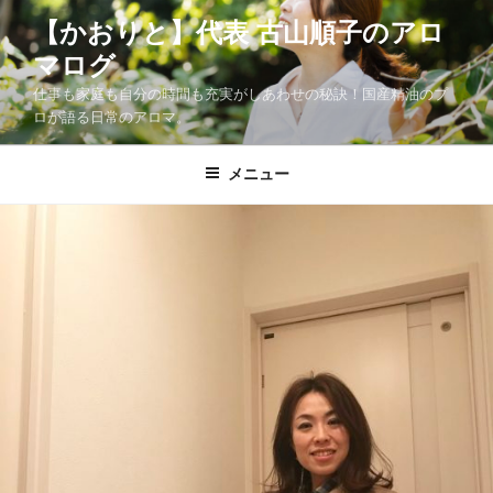
コ
【かおりと】代表 古山順子のアロ
ン
マログ
テ
ン
仕事も家庭も自分の時間も充実がしあわせの秘訣！国産精油のプ
ツ
ロが語る日常のアロマ。
へ
ス
メニュー
キ
ッ
プ