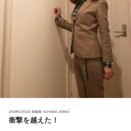
投
2018年1月31日
投稿者:
KOYAMA JUNKO
稿
衝撃を越えた！
日: