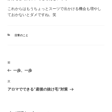
これからはもうちょっとスーツで出かける機会も増やし
ておかないとダメですね。笑
カ
日常のこと
テ
ゴ
リ
ー
投
前
前
稿
の
一歩、一歩
ナ
投
ビ
稿
次
次
ゲ
の
アロマでできる”産後の抜け毛”対策
投
ー
稿
シ
ョ