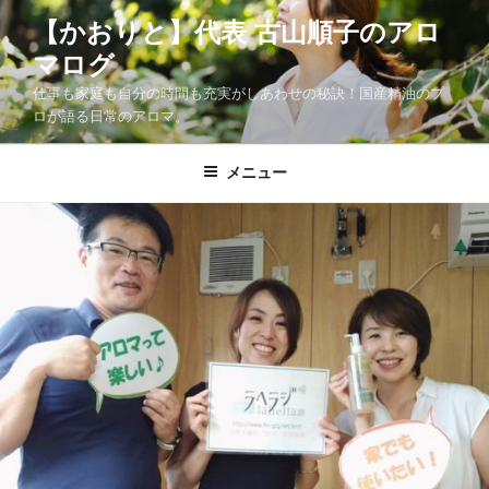
コ
【かおりと】代表 古山順子のアロ
ン
マログ
テ
ン
仕事も家庭も自分の時間も充実がしあわせの秘訣！国産精油のプ
ツ
ロが語る日常のアロマ。
へ
ス
メニュー
キ
ッ
プ