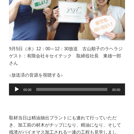
9月5日（水）12：00～12：30放送 古山順子のラヘラジ
ゲスト：有限会社キセイテック 取締役社長 東雄一郎
さん
↓放送済の音源を視聴する↓
音
00:00
00:00
声
プ
レ
ー
取材当日は精油抽出プラントにも連れて行っていただ
ヤ
き、加工前の材木がチップになり、精油になり、そして
ー
残渣がバイオマス加工される一連の工程も見学しまし