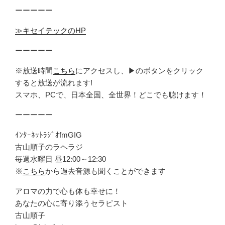
ーーーーー
≫キセイテックのHP
ーーーーー
※放送時間
こちら
にアクセスし、▶のボタンをクリック
すると放送が流れます!
スマホ、PCで、日本全国、全世界！どこでも聴けます！
ーーーーー
ｲﾝﾀｰﾈｯﾄﾗｼﾞｵfmGIG
古山順子のラヘラジ
毎週水曜日 昼12:00～12:30
※
こちら
から過去音源も聞くことができます
アロマの力で心も体も幸せに！
あなたの心に寄り添うセラピスト
古山順子