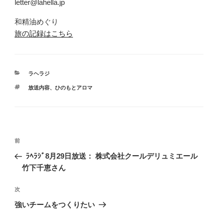
letter@lahella.jp
和精油めぐり
旅の記録はこちら
カ
ラヘラジ
テ
タ
放送内容
、
ひのもとアロマ
ゴ
グ
リ
ー
投
前
前
稿
の
ﾗﾍﾗｼﾞ8月29日放送： 株式会社クールデリュミエール
ナ
投
竹下千恵さん
ビ
稿
ゲ
次
次
の
ー
強いチームをつくりたい
投
シ