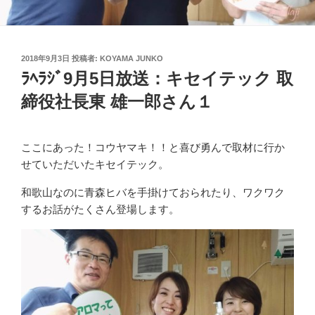
投
2018年9月3日
投稿者:
KOYAMA JUNKO
稿
ﾗﾍﾗｼﾞ9月5日放送：キセイテック 取
日:
締役社長東 雄一郎さん１
ここにあった！コウヤマキ！！と喜び勇んで取材に行か
せていただいたキセイテック。
和歌山なのに青森ヒバを手掛けておられたり、ワクワク
するお話がたくさん登場します。