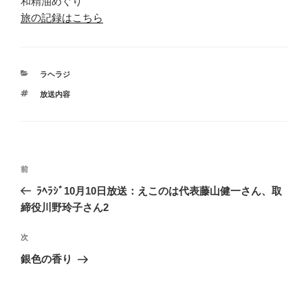
和精油めぐり
旅の記録はこちら
カ
ラヘラジ
テ
タ
放送内容
ゴ
グ
リ
ー
投
前
前
稿
の
ﾗﾍﾗｼﾞ10月10日放送：えこのは代表藤山健一さん、取
ナ
投
締役川野玲子さん2
ビ
稿
ゲ
次
次
の
ー
銀色の香り
投
シ
稿
ョ