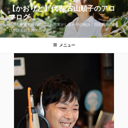
コ
【かおりと】代表 古山順子のアロ
ン
マログ
テ
ン
仕事も家庭も自分の時間も充実がしあわせの秘訣！国産精油のプ
ツ
ロが語る日常のアロマ。
へ
ス
メニュー
キ
ッ
プ