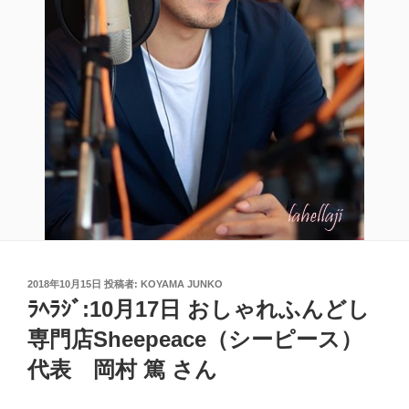
投
2018年10月15日
投稿者:
KOYAMA JUNKO
稿
ﾗﾍﾗｼﾞ:10月17日 おしゃれふんどし
日:
専門店Sheepeace（シーピース）
代表 岡村 篤 さん