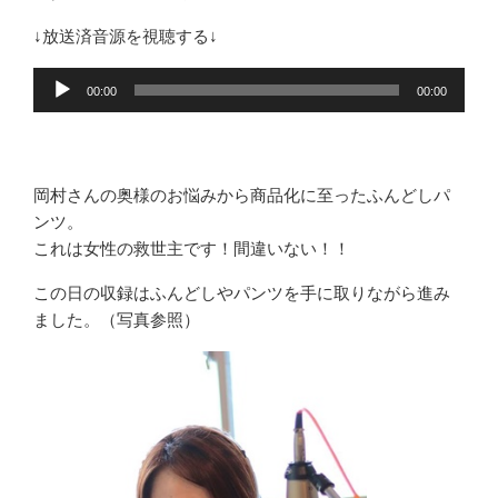
↓放送済音源を視聴する↓
音
00:00
00:00
声
プ
レ
ー
岡村さんの奥様のお悩みから商品化に至ったふんどしパ
ヤ
ンツ。
ー
これは女性の救世主です！間違いない！！
この日の収録はふんどしやパンツを手に取りながら進み
ました。（写真参照）