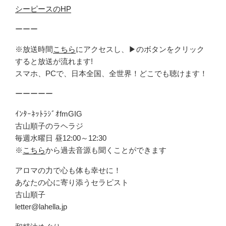
シーピースのHP
ーーー
※放送時間
こちら
にアクセスし、▶のボタンをクリック
すると放送が流れます!
スマホ、PCで、日本全国、全世界！どこでも聴けます！
ーーーーー
ｲﾝﾀｰﾈｯﾄﾗｼﾞｵfmGIG
古山順子のラヘラジ
毎週水曜日 昼12:00～12:30
※
こちら
から過去音源も聞くことができます
アロマの力で心も体も幸せに！
あなたの心に寄り添うセラピスト
古山順子
letter@lahella.jp