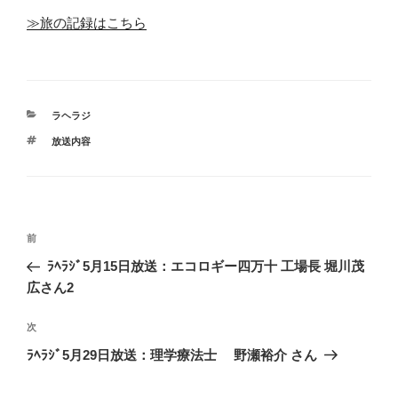
≫旅の記録はこちら
カ
ラヘラジ
テ
タ
放送内容
ゴ
グ
リ
ー
投
前
前
稿
の
ﾗﾍﾗｼﾞ5月15日放送：エコロギー四万十 工場長 堀川茂
ナ
投
広さん2
ビ
稿
ゲ
次
次
の
ー
ﾗﾍﾗｼﾞ5月29日放送：理学療法士 野瀬裕介 さん
投
シ
稿