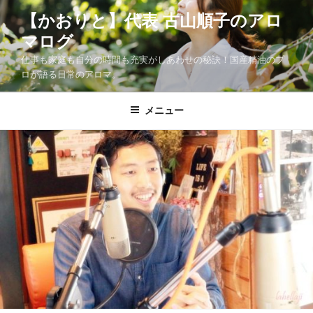
コ
【かおりと】代表 古山順子のアロ
ン
マログ
テ
ン
仕事も家庭も自分の時間も充実がしあわせの秘訣！国産精油のプ
ツ
ロが語る日常のアロマ。
へ
ス
メニュー
キ
ッ
プ