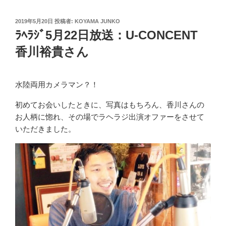
投
2019年5月20日
投稿者:
KOYAMA JUNKO
稿
ﾗﾍﾗｼﾞ5月22日放送：U-CONCENT
日:
香川裕貴さん
水陸両用カメラマン？！
初めてお会いしたときに、写真はもちろん、香川さんの
お人柄に惚れ、その場でラヘラジ出演オファーをさせて
いただきました。