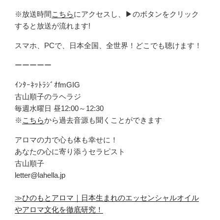
※放送時間
こちら
にアクセスし、▶のボタンをクリック
すると放送が流れます!
スマホ、PCで、日本全国、全世界！どこでも聴けます！
ーーーーー
ｲﾝﾀｰﾈｯﾄﾗｼﾞｵfmGIG
古山順子のラヘラジ
毎週水曜日 昼12:00～12:30
※
こちら
から過去音源も聞くことができます
アロマの力で心も体も幸せに！
あなたの心に寄り添うセラピスト
古山順子
letter@lahella.jp
≫ひのもとアロマ｜日本生まれのエッセンシャルオイル
やアロマ文化を徹底研究！