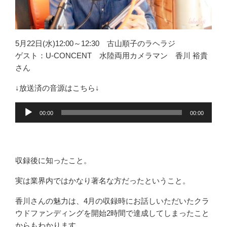
5月22日(水)12:00～12:30 古山順子のラヘラジ
ゲスト：U-CONCENT 水陸両用カメラマン 香川 裕貴
さん
↓放送済の音源はこちら↓
音
00:00
00:00
声
プ
レ
ー
収録後に知ったこと。
ヤ
実は業界内ではかなり著名な方だったということ。
ー
香川さんの魅力は、4月の収録時にお話しいただいたクラ
ウドファンディングを開始2時間で達成してしまったこと
からもわかります。