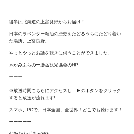
後半は北海道の上富良野からお届け！
日本のラベンダー精油の歴史をたどるうちにたどり着い
た場所、上富良野。
やっとやっとお話を聴きに伺うことができました。
≫かみふらの十勝岳観光協会のHP
ーーー
※放送時間
こちら
にアクセスし、▶のボタンをクリック
すると放送が流れます!
スマホ、PCで、日本全国、全世界！どこでも聴けます！
ーーーーー
ｲﾝﾀｰﾈｯﾄﾗｼﾞｵfmGIG