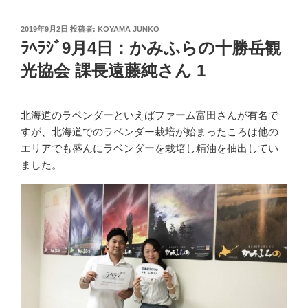
投
2019年9月2日
投稿者:
KOYAMA JUNKO
稿
ﾗﾍﾗｼﾞ9月4日：かみふらの十勝岳観
日:
光協会 課長遠藤純さん 1
北海道のラベンダーといえばファーム富田さんが有名で
すが、北海道でのラベンダー栽培が始まったころは他の
エリアでも盛んにラベンダーを栽培し精油を抽出してい
ました。