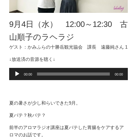
9月4日（水） 12:00～12:30 古
山順子のラヘラジ
ゲスト：かみふらの十勝岳観光協会 課長 遠藤純さん 1
↓放送済の音源を聴く↓
音
00:00
00:00
声
プ
レ
ー
夏の暑さが少し和らいできた9月。
ヤ
夏バテ？秋バテ？
ー
前半のアロマラジオ講座は夏バテした胃腸をケアするア
ロマのお話です。