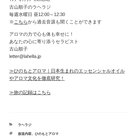
古山順子のラヘラジ
毎週水曜日 昼12:00～12:30
※
こちら
から過去音源も聞くことができます
アロマの力で心も体も幸せに！
あなたの心に寄り添うセラピスト
古山順子
letter@lahella.jp
≫ひのもとアロマ｜日本生まれのエッセンシャルオイル
やアロマ文化を徹底研究！
≫旅の記録はこちら
カ
ラヘラジ
テ
タ
放送内容
、
ひのもとアロマ
ゴ