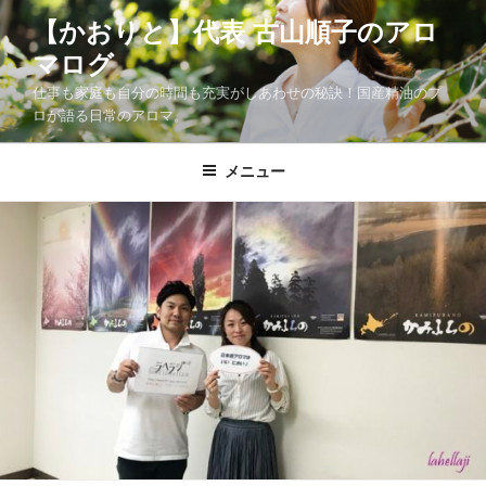
コ
【かおりと】代表 古山順子のアロ
ン
マログ
テ
ン
仕事も家庭も自分の時間も充実がしあわせの秘訣！国産精油のプ
ツ
ロが語る日常のアロマ。
へ
ス
メニュー
キ
ッ
プ