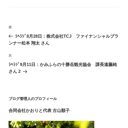
グ
リ
ー
投
前
前
稿
の
ﾗﾍﾗｼﾞ8月28日：株式会社TCJ ファイナンシャルプラ
ナ
投
ンナー松本 翔太 さん
ビ
稿
ゲ
次
次
の
ー
ﾗﾍﾗｼﾞ9月11日：かみふらの十勝岳観光協会 課長遠藤純
投
シ
さん 2
稿
ョ
ン
ブログ管理人のプロフィール
合同会社かおりと
代表 古山順子